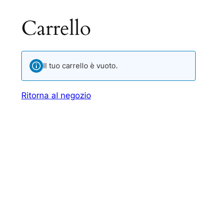
Carrello
Vai
al
contenuto
Il tuo carrello è vuoto.
Ritorna al negozio