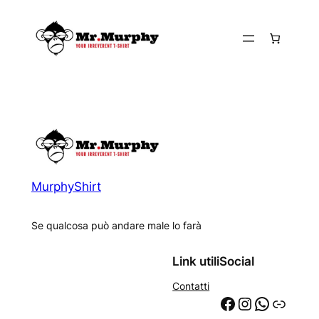
Vai
al
contenuto
MurphyShirt
Se qualcosa può andare male lo farà
Link utili
Social
Contatti
Facebook
Instagram
WhatsApp
Link