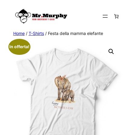
Vai
al
contenuto
Home
/
T-Shirts
/ Festa della mamma elefante
In offerta!