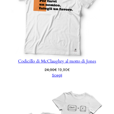
Codicillo di McClaughry al motto di Jones
Il
Il
24,90
€
19,90
€
prezzo
prezzo
Scegli
originale
attuale
era:
è:
24,90€.
19,90€.