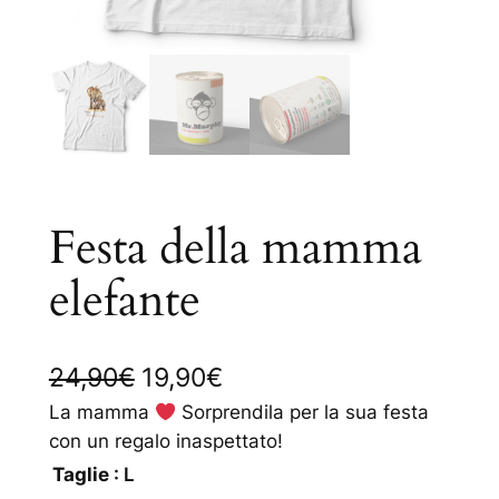
Festa della mamma
elefante
I
I
24,90
€
19,90
€
l
l
La mamma
Sorprendila per la sua festa
con un regalo inaspettato!
p
p
Taglie
: L
r
r